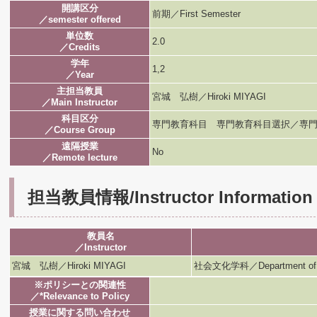
開講区分
前期／First Semester
／semester offered
単位数
2.0
／Credits
学年
1,2
／Year
主担当教員
宮城 弘樹／Hiroki MIYAGI
／Main Instructor
科目区分
専門教育科目 専門教育科目選択／専門
／Course Group
遠隔授業
No
／Remote lecture
担当教員情報/Instructor Information
教員名
／Instructor
宮城 弘樹／Hiroki MIYAGI
社会文化学科／Department of Soc
※ポリシーとの関連性
／*Relevance to Policy
授業に関する問い合わせ