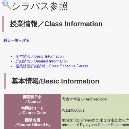
シラバス参照
授業情報／Class Information
科目一覧へ戻る
基本情報／Basic Information
詳細情報／Detailed Information
授業計画詳細情報／Class Schedule Details
基本情報/Basic Information
開講科目名
考古学特論Ⅰ／ArchaeologyⅠ
／Course
時間割コード
W11M000901
／Course Code
開講所属
地域文化研究科南島文化専攻南島文化専攻／Graduat
／Course Offered by
artment of Ryukyuan Culture Departmen