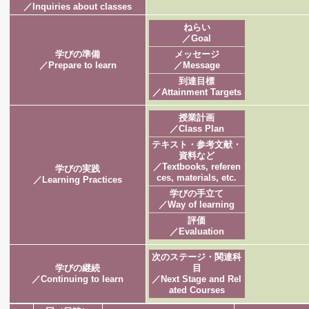
／Inquiries about classes
ねらい
／Goal
学びの準備
メッセージ
／Prepare to learn
／Message
到達目標
／Attainment Targets
授業計画
／Class Plan
テキスト・参考文献・
資料など
／Textbooks, referen
学びの実践
ces, materials, etc.
／Learning Practices
学びの手立て
／Way of learning
評価
／Evaluation
次のステージ・関連科
学びの継続
目
／Continuing to learn
／Next Stage and Rel
ated Courses