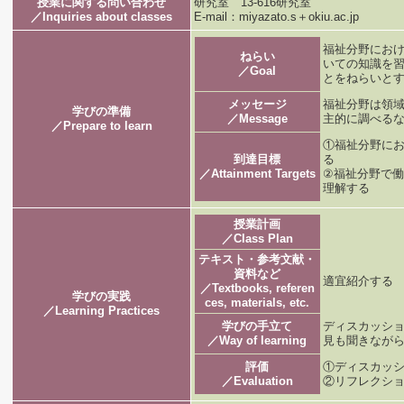
授業に関する問い合わせ
研究室 13-616研究室
／Inquiries about classes
E-mail：miyazato.s＋okiu.ac.jp
福祉分野にお
ねらい
いての知識を
／Goal
とをねらいと
メッセージ
福祉分野は領
学びの準備
／Message
主的に調べる
／Prepare to learn
①福祉分野に
到達目標
る
／Attainment Targets
②福祉分野で
理解する
授業計画
／Class Plan
テキスト・参考文献・
資料など
適宜紹介する
／Textbooks, referen
学びの実践
ces, materials, etc.
／Learning Practices
学びの手立て
ディスカッシ
／Way of learning
見も聞きなが
評価
①ディスカッシ
／Evaluation
②リフレクショ