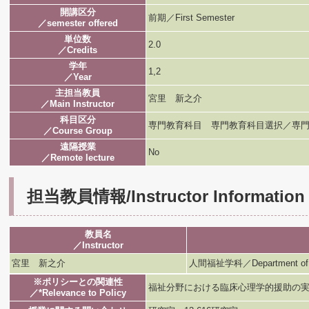
開講区分
前期／First Semester
／semester offered
単位数
2.0
／Credits
学年
1,2
／Year
主担当教員
宮里 新之介
／Main Instructor
科目区分
専門教育科目 専門教育科目選択／専門
／Course Group
遠隔授業
No
／Remote lecture
担当教員情報/Instructor Information
教員名
／Instructor
宮里 新之介
人間福祉学科／Department of H
※ポリシーとの関連性
福祉分野における臨床心理学的援助の
／*Relevance to Policy