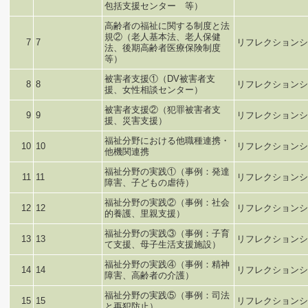
包括支援センター 等）
高齢者の福祉に関する制度と法
規②（老人基本法、老人保健
7
7
リフレクションシ
法、後期高齢者医療保険制度
等）
被害者支援①（DV被害者支
8
8
リフレクションシ
援、女性相談センター）
被害者支援②（犯罪被害者支
9
9
リフレクションシ
援、災害支援）
福祉分野における他職種連携・
10
10
リフレクションシ
他機関連携
福祉分野の実践①（事例：発達
11
11
リフレクションシ
障害、子どもの虐待）
福祉分野の実践②（事例：社会
12
12
リフレクションシ
的養護、里親支援）
福祉分野の実践③（事例：子育
13
13
リフレクションシ
て支援、母子生活支援施設）
福祉分野の実践④（事例：精神
14
14
リフレクションシ
障害、高齢者の介護）
福祉分野の実践⑤（事例：司法
15
15
リフレクションシ
と再犯防止）