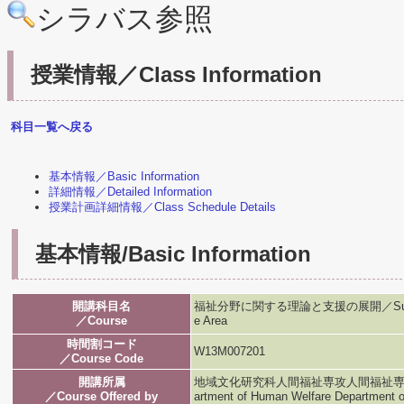
シラバス参照
授業情報／Class Information
科目一覧へ戻る
基本情報／Basic Information
詳細情報／Detailed Information
授業計画詳細情報／Class Schedule Details
基本情報/Basic Information
開講科目名
福祉分野に関する理論と支援の展開／Support Theor
／Course
e Area
時間割コード
W13M007201
／Course Code
開講所属
地域文化研究科人間福祉専攻人間福祉専攻／Graduat
／Course Offered by
artment of Human Welfare Department 