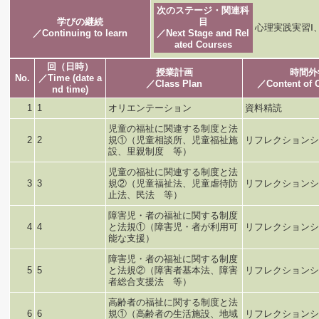
次のステージ・関連科
学びの継続
目
心理実践実習Ⅰ
／Continuing to learn
／Next Stage and Rel
ated Courses
回（日時）
授業計画
時間外
No.
／Time (date a
／Class Plan
／Content of 
nd time)
1
1
オリエンテーション
資料精読
児童の福祉に関連する制度と法
2
2
規①（児童相談所、児童福祉施
リフレクションシ
設、里親制度 等）
児童の福祉に関連する制度と法
3
3
規②（児童福祉法、児童虐待防
リフレクションシ
止法、民法 等）
障害児・者の福祉に関する制度
4
4
と法規①（障害児・者が利用可
リフレクションシ
能な支援）
障害児・者の福祉に関する制度
5
5
と法規②（障害者基本法、障害
リフレクションシ
者総合支援法 等）
高齢者の福祉に関する制度と法
6
6
規①（高齢者の生活施設、地域
リフレクションシ