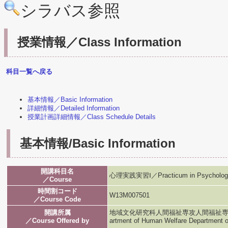
シラバス参照
授業情報／Class Information
科目一覧へ戻る
基本情報／Basic Information
詳細情報／Detailed Information
授業計画詳細情報／Class Schedule Details
基本情報/Basic Information
開講科目名
心理実践実習Ⅰ／Practicum in Psychology
／Course
時間割コード
W13M007501
／Course Code
開講所属
地域文化研究科人間福祉専攻人間福祉専攻／Graduat
／Course Offered by
artment of Human Welfare Department 