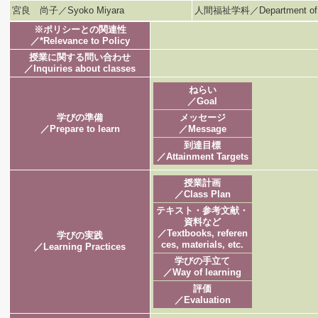
宮良 尚子／Syoko Miyara
人間福祉学科／Department of H
※ポリシーとの関連性
／*Relevance to Policy
授業に関する問い合わせ
／Inquiries about classes
ねらい
／Goal
学びの準備
メッセージ
／Prepare to learn
／Message
到達目標
／Attainment Targets
授業計画
／Class Plan
テキスト・参考文献・
資料など
／Textbooks, referen
学びの実践
ces, materials, etc.
／Learning Practices
学びの手立て
／Way of learning
評価
／Evaluation