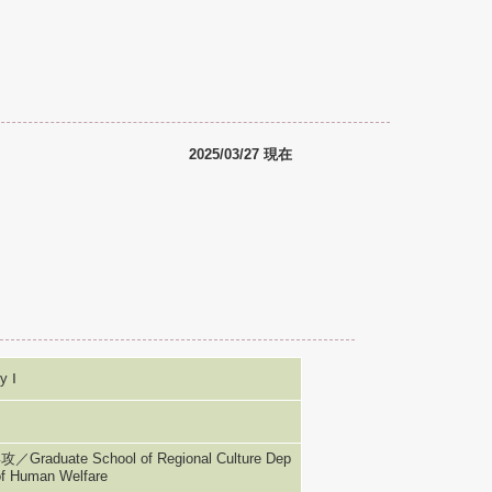
2025/03/27 現在
 Ⅰ
e School of Regional Culture Dep
of Human Welfare