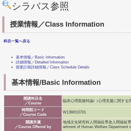
シラバス参照
授業情報／Class Information
科目一覧へ戻る
基本情報／Basic Information
詳細情報／Detailed Information
授業計画詳細情報／Class Schedule Details
基本情報/Basic Information
開講科目名
臨床心理面接特論Ⅰ（心理支援に関する
／Course
時間割コード
W13M010701
／Course Code
開講所属
地域文化研究科人間福祉専攻人間福祉専攻／Graduat
／Course Offered by
artment of Human Welfare Department 