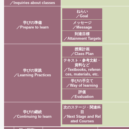
／Inquiries about classes
ねらい
／Goal
学びの準備
メッセージ
／Prepare to learn
／Message
到達目標
／Attainment Targets
授業計画
／Class Plan
テキスト・参考文献・
資料など
／Textbooks, referen
学びの実践
ces, materials, etc.
／Learning Practices
学びの手立て
／Way of learning
評価
／Evaluation
次のステージ・関連科
学びの継続
目
／Continuing to learn
／Next Stage and Rel
ated Courses