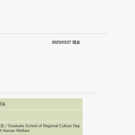
2025/03/27 現在
理論
e School of Regional Culture Dep
of Human Welfare