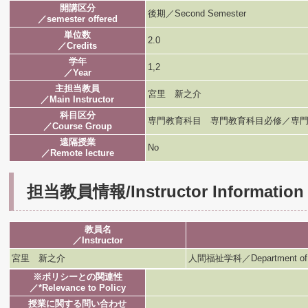
開講区分
後期／Second Semester
／semester offered
単位数
2.0
／Credits
学年
1,2
／Year
主担当教員
宮里 新之介
／Main Instructor
科目区分
専門教育科目 専門教育科目必修／専門
／Course Group
遠隔授業
No
／Remote lecture
担当教員情報/Instructor Information
教員名
／Instructor
宮里 新之介
人間福祉学科／Department of H
※ポリシーとの関連性
／*Relevance to Policy
授業に関する問い合わせ