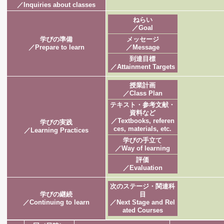
／Inquiries about classes
ねらい
／Goal
学びの準備
メッセージ
／Prepare to learn
／Message
到達目標
／Attainment Targets
授業計画
／Class Plan
テキスト・参考文献・
資料など
／Textbooks, referen
学びの実践
ces, materials, etc.
／Learning Practices
学びの手立て
／Way of learning
評価
／Evaluation
次のステージ・関連科
学びの継続
目
／Continuing to learn
／Next Stage and Rel
ated Courses