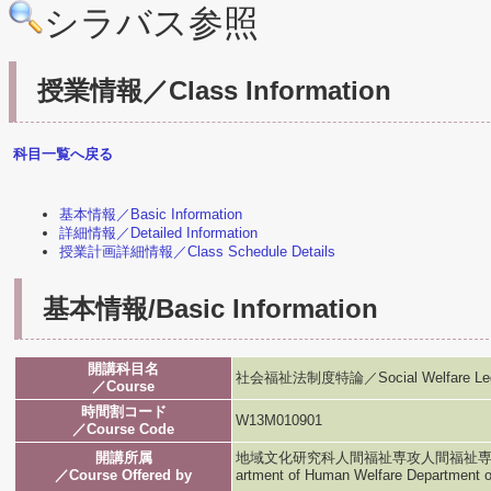
シラバス参照
授業情報／Class Information
科目一覧へ戻る
基本情報／Basic Information
詳細情報／Detailed Information
授業計画詳細情報／Class Schedule Details
基本情報/Basic Information
開講科目名
社会福祉法制度特論／Social Welfare Leg
／Course
時間割コード
W13M010901
／Course Code
開講所属
地域文化研究科人間福祉専攻人間福祉専攻／Graduat
／Course Offered by
artment of Human Welfare Department 