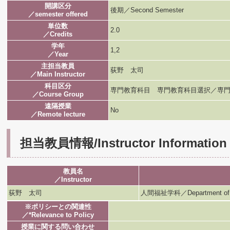
開講区分
後期／Second Semester
／semester offered
単位数
2.0
／Credits
学年
1,2
／Year
主担当教員
荻野 太司
／Main Instructor
科目区分
専門教育科目 専門教育科目選択／専門
／Course Group
遠隔授業
No
／Remote lecture
担当教員情報/Instructor Information
教員名
／Instructor
荻野 太司
人間福祉学科／Department of H
※ポリシーとの関連性
／*Relevance to Policy
授業に関する問い合わせ