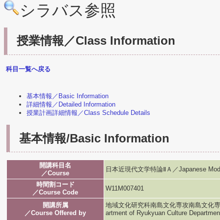
シラバス参照
授業情報／Class Information
科目一覧へ戻る
基本情報／Basic Information
詳細情報／Detailed Information
授業計画詳細情報／Class Schedule Details
基本情報/Basic Information
開講科目名
日本近現代文学特論ⅡＡ／Japanese Modern L
／Course
時間割コード
W11M007401
／Course Code
開講所属
地域文化研究科南島文化専攻南島文化専攻／Graduat
／Course Offered by
artment of Ryukyuan Culture Departmen