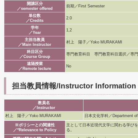
開講区分
前期／First Semester
／semester offered
単位数
2.0
／Credits
学年
1,2
／Year
主担当教員
村上 陽子／Yoko MURAKAMI
／Main Instructor
科目区分
専門教育科目 専門教育科目選択／専門
／Course Group
遠隔授業
No
／Remote lecture
担当教員情報/Instructor Information
教員名
／Instructor
村上 陽子／Yoko MURAKAMI
日本文化学科／Department of Jap
※ポリシーとの関連性
主として日本近現代文学に関わる学び
／*Relevance to Policy
る。