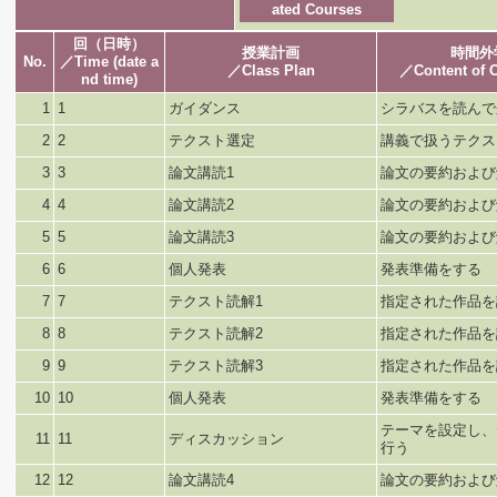
ated Courses
回（日時）
授業計画
時間外
No.
／Time (date a
／Class Plan
／Content of O
nd time)
1
1
ガイダンス
シラバスを読んで
2
2
テクスト選定
講義で扱うテクス
3
3
論文講読1
論文の要約および
4
4
論文講読2
論文の要約および
5
5
論文講読3
論文の要約および
6
6
個人発表
発表準備をする
7
7
テクスト読解1
指定された作品を
8
8
テクスト読解2
指定された作品を
9
9
テクスト読解3
指定された作品を
10
10
個人発表
発表準備をする
テーマを設定し、
11
11
ディスカッション
行う
12
12
論文講読4
論文の要約および