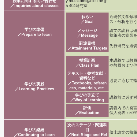
授業に関する問い合わせ
y.murakami@okiu.ac.jp
／Inquiries about classes
5-404研究室
ねらい
近現代文学領
／Goal
スト分析を行
学びの準備
メッセージ
論文の読解は
／Prepare to learn
／Message
執筆者の意図
到達目標
先行研究を適
／Attainment Targets
授業計画
本講義では教
／Class Plan
や教員および
テキスト・参考文献・
資料など
必要に応じて
／Textbooks, referen
学びの実践
ces, materials, etc.
／Learning Practices
学びの手立て
講義前に必ず
／Way of learning
評価
講義内での発言:
／Evaluation
個人発表：50
次のステージ・関連科
学びの継続
目
修士論文の執
／Continuing to learn
／Next Stage and Rel