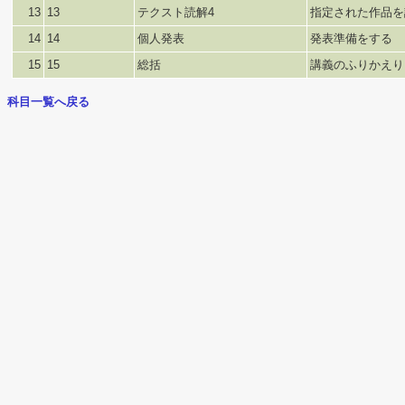
13
13
テクスト読解4
指定された作品を
14
14
個人発表
発表準備をする
15
15
総括
講義のふりかえり
科目一覧へ戻る