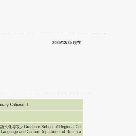
2025/12/25 現在
ry Criticism Ⅰ
raduate School of Regional Cul
 Language and Culture Department of British a