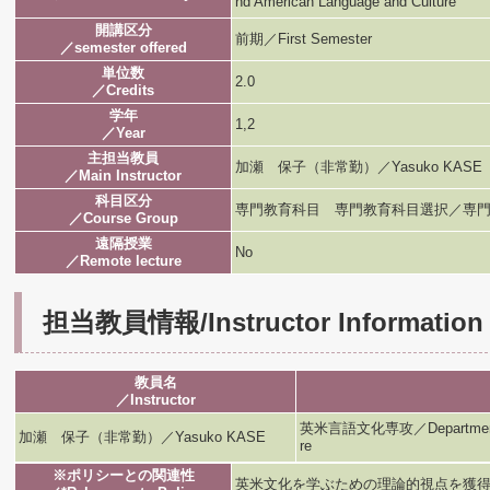
nd American Language and Culture
開講区分
前期／First Semester
／semester offered
単位数
2.0
／Credits
学年
1,2
／Year
主担当教員
加瀬 保子（非常勤）／Yasuko KASE
／Main Instructor
科目区分
専門教育科目 専門教育科目選択／専門
／Course Group
遠隔授業
No
／Remote lecture
担当教員情報/Instructor Information
教員名
／Instructor
英米言語文化専攻／Department of B
加瀬 保子（非常勤）／Yasuko KASE
re
※ポリシーとの関連性
英米文化を学ぶための理論的視点を獲