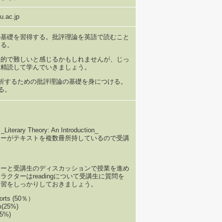
u.ac.jp
の基礎を習得する。批評理論を英語で読むこと
める。
象的で難しいと感じるかもしれませんが、じっ
を精読して学んでいきましょう。
分析するための批評理論の基礎を身につける。
る。
 _Literary Theory: An Introduction_
ターがテキストを複数冊所持しているので受講
ターと受講生のディスカッションで授業を進め
ラクターはreadingについて受講生に質問を
予習をしっかりしておきましょう。
ports (50％）
m(25%)
25%)