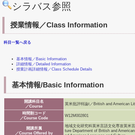
シラバス参照
授業情報／Class Information
科目一覧へ戻る
基本情報／Basic Information
詳細情報／Detailed Information
授業計画詳細情報／Class Schedule Details
基本情報/Basic Information
開講科目名
英米批評特論Ⅰ／British and American Litera
／Course
時間割コード
W12M002801
／Course Code
地域文化研究科英米言語文化専攻英米言語文化専攻／G
開講所属
ture Department of British and American
／Course Offered by