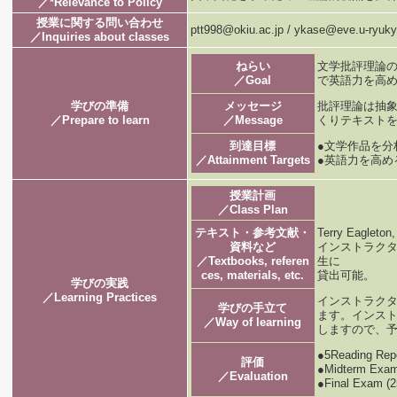
／*Relevance to Policy
授業に関する問い合わせ
ptt998@okiu.ac.jp / ykase@eve.u-ryuky
／Inquiries about classes
ねらい
文学批評理論
／Goal
で英語力を高
学びの準備
メッセージ
批評理論は抽
／Prepare to learn
／Message
くりテキスト
到達目標
●文学作品を
／Attainment Targets
●英語力を高め
授業計画
／Class Plan
テキスト・参考文献・
Terry Eagleton,
資料など
インストラク
／Textbooks, referen
生に
ces, materials, etc.
貸出可能。
学びの実践
／Learning Practices
インストラク
学びの手立て
ます。インスト
／Way of learning
しますので、
●5Reading Re
評価
●Midterm Exa
／Evaluation
●Final Exam (