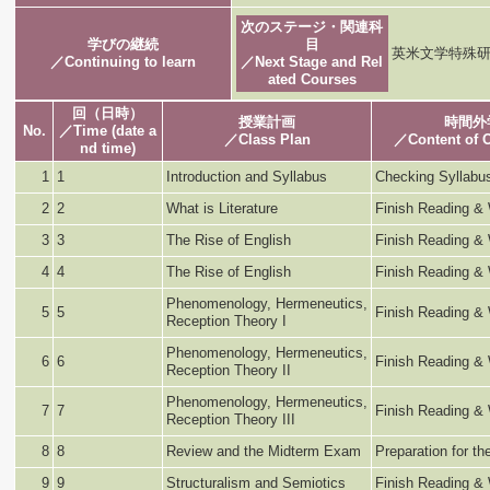
次のステージ・関連科
学びの継続
目
英米文学特殊研究I
／Continuing to learn
／Next Stage and Rel
ated Courses
回（日時）
授業計画
時間外
No.
／Time (date a
／Class Plan
／Content of O
nd time)
1
1
Introduction and Syllabus
Checking Syllabu
2
2
What is Literature
Finish Reading & 
3
3
The Rise of English
Finish Reading & 
4
4
The Rise of English
Finish Reading & 
Phenomenology, Hermeneutics,
5
5
Finish Reading & 
Reception Theory I
Phenomenology, Hermeneutics,
6
6
Finish Reading & 
Reception Theory II
Phenomenology, Hermeneutics,
7
7
Finish Reading & 
Reception Theory III
8
8
Review and the Midterm Exam
Preparation for t
9
9
Structuralism and Semiotics
Finish Reading & 