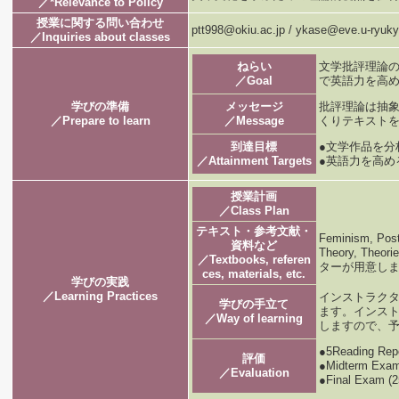
／*Relevance to Policy
授業に関する問い合わせ
ptt998@okiu.ac.jp / ykase@eve.u-ryuky
／Inquiries about classes
ねらい
文学批評理論
／Goal
で英語力を高
学びの準備
メッセージ
批評理論は抽
／Prepare to learn
／Message
くりテキスト
到達目標
●文学作品を
／Attainment Targets
●英語力を高め
授業計画
／Class Plan
テキスト・参考文献・
Feminism, Postc
資料など
Theory, Theo
／Textbooks, referen
ターが用意し
ces, materials, etc.
学びの実践
／Learning Practices
インストラク
学びの手立て
ます。インスト
／Way of learning
しますので、
●5Reading Re
評価
●Midterm Exa
／Evaluation
●Final Exam (