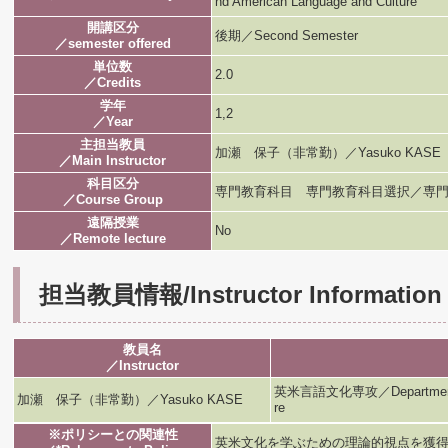
nd American Language and Culture
開講区分
後期／Second Semester
／semester offered
単位数
2.0
／Credits
学年
1,2
／Year
主担当教員
加瀬 保子（非常勤）／Yasuko KASE
／Main Instructor
科目区分
専門教育科目 専門教育科目選択／専門
／Course Group
遠隔授業
No
／Remote lecture
担当教員情報/Instructor Information
教員名
／Instructor
英米言語文化専攻／Department of B
加瀬 保子（非常勤）／Yasuko KASE
re
※ポリシーとの関連性
英米文化を学ぶための理論的視点を獲