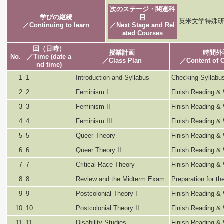
次のステージ・関連科
学びの継続
目
英米文学特殊研究I
／Continuing to learn
／Next Stage and Rel
ated Courses
回（日時）
授業計画
時間外
No.
／Time (date a
／Class Plan
／Content of O
nd time)
1
1
Introduction and Syllabus
Checking Syllabu
2
2
Feminism I
Finish Reading & 
3
3
Feminism II
Finish Reading & 
4
4
Feminism III
Finish Reading & 
5
5
Queer Theory
Finish Reading & 
6
6
Queer Theory II
Finish Reading & 
7
7
Critical Race Theory
Finish Reading & 
8
8
Review and the Midterm Exam
Preparation for t
9
9
Postcolonial Theory I
Finish Reading & 
10
10
Postcolonial Theory II
Finish Reading & 
11
11
Disability Studies
Finish Reading & 