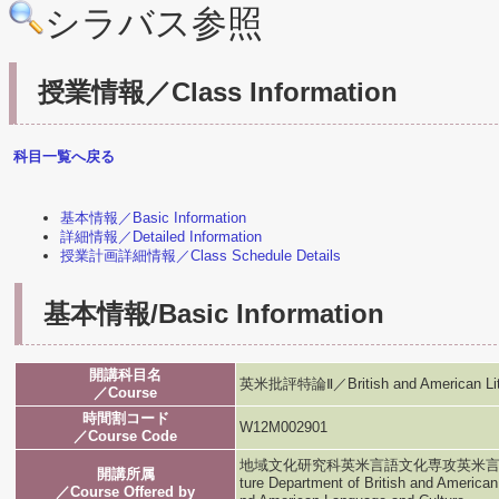
シラバス参照
授業情報／Class Information
科目一覧へ戻る
基本情報／Basic Information
詳細情報／Detailed Information
授業計画詳細情報／Class Schedule Details
基本情報/Basic Information
開講科目名
英米批評特論Ⅱ／British and American Liter
／Course
時間割コード
W12M002901
／Course Code
地域文化研究科英米言語文化専攻英米言語文化専攻／G
開講所属
ture Department of British and American
／Course Offered by