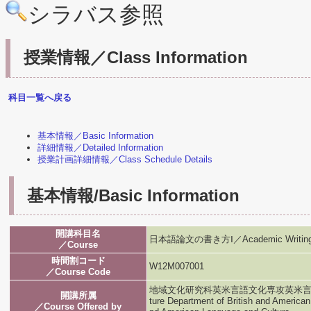
シラバス参照
授業情報／Class Information
科目一覧へ戻る
基本情報／Basic Information
詳細情報／Detailed Information
授業計画詳細情報／Class Schedule Details
基本情報/Basic Information
開講科目名
日本語論文の書き方Ⅰ／Academic Writing in
／Course
時間割コード
W12M007001
／Course Code
地域文化研究科英米言語文化専攻英米言語文化専攻／G
開講所属
ture Department of British and American
／Course Offered by