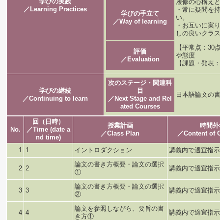
学びの実践
履修の心構え
／Learning Practices
・常に疑問を
学びの手立て
い。
／Way of learning
・お互いに実
しの良いクラ
【平常点：30
評価
や態
／Evaluation
【課題・発表：
次のステージ・関連科
学びの継続
目
日本語論文の書
／Continuing to learn
／Next Stage and Rel
ated Courses
回（日時）
授業計画
時間外
No.
／Time (date a
／Class Plan
／Content of 
nd time)
1
1
イントロダクション
講義内で適宜指示
論文の書き方概要・論文の選択
2
2
講義内で適宜指示
①
論文の書き方概要・論文の選択
3
3
講義内で適宜指示
②
論文を参照しながら、要旨の書
4
4
講義内で適宜指示
き方①