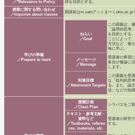
／*Relevance to Policy
得を目的とする。
授業に関する問い合わせ
開講前はm.satoアットまーくokiu.a
／Inquiries about classes
この講義は、
「論理的思考
ねらい
を目的とする
／Goal
ことによって
方法など、修
毎に学ぶ。
学びの準備
受講者の希望
／Prepare to learn
メッセージ
各自が修論に
／Message
します。
この講義を受
到達目標
な「批判的思
／Attainment Targets
る。また、論
法」などの知
授業計画
シラバスをご
／Class Plan
テキスト・参考文献・
資料など
受講者の研究
／Textbooks, referen
する。
ces, materials, etc.