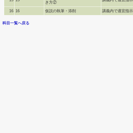
き方②
16
16
仮説の執筆・添削
講義内で適宜指示
科目一覧へ戻る