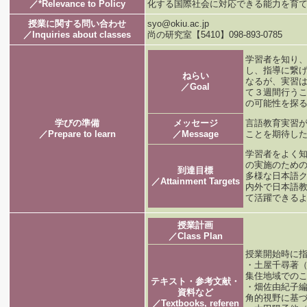
／*Relevance to Policy
化する国際社会に対応できる能力を育
授業に関する問い合わせ
syo@okiu.ac.jp
／Inquiries about classes
尚の研究室【5410】098-893-0785
学習者を知り
し、指導に繋
ねらい
なるが、実習
／Goal
て３週間行う
の可能性を探
学びの準備
メッセージ
言語教育実習
／Prepare to learn
／Message
ことを期待し
学習者をよく
の実施のため
到達目標
多様な日本語
／Attainment Targets
内外で日本語
て活躍できる
授業計画
／Class Plan
授業開
・土屋千尋著（
集住地域での
テキスト・参考文献・
・畑佐由紀子編
資料など
角的視野に
／Textbooks, referen