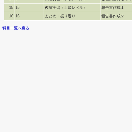
15
15
教壇実習（上級レベル）
報告書作成１
16
16
まとめ・振り返り
報告書作成２
科目一覧へ戻る