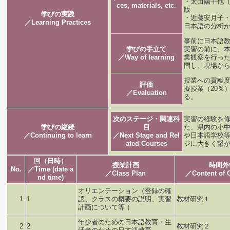
・太田陽子他（
ces, materials, etc.
版
学びの実践
・近藤安月子・
／Learning Practices
日本語の分析
事前に日本語
学びの手立て
実習の前に、
／Way of learning
業観察を行っ
問し、現場か
授業への貢献度
評価
擬授業（20％
／Evaluation
る。
次のステージ・関連科
実習の経験を
学びの継続
目
た、県内の小
／Continuing to learn
／Next Stage and Rel
や日本語学校
ated Courses
ジに大きく繋
回（日時）
授業計画
時間外
No.
／Time (date a
／Class Plan
／Content of 
nd time)
オリエンテーション（登録の確
1
1
認、クラスの概要の説明、実習
教材研究１
計画について等 ）
年少者のための日本語教育・生
2
2
教材研究２