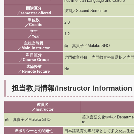
nd American Language and Culture
開講区分
後期／Second Semester
／semester offered
単位数
2.0
／Credits
学年
1,2
／Year
主担当教員
尚 真貴子／Makiko SHO
／Main Instructor
科目区分
専門教育科目 専門教育科目選択／専門
／Course Group
遠隔授業
No
／Remote lecture
担当教員情報/Instructor Information
教員名
／Instructor
英米言語文化学科／Department of B
尚 真貴子／Makiko SHO
re
※ポリシーとの関連性
日本語教育の専門家として多文化共生