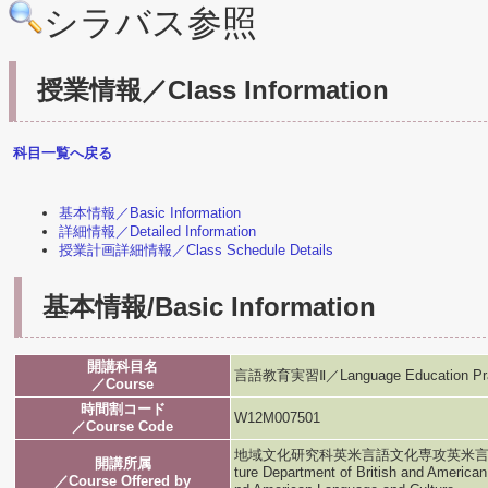
シラバス参照
授業情報／Class Information
科目一覧へ戻る
基本情報／Basic Information
詳細情報／Detailed Information
授業計画詳細情報／Class Schedule Details
基本情報/Basic Information
開講科目名
言語教育実習Ⅱ／Language Education Pra
／Course
時間割コード
W12M007501
／Course Code
地域文化研究科英米言語文化専攻英米言語文化専攻／G
開講所属
ture Department of British and American
／Course Offered by