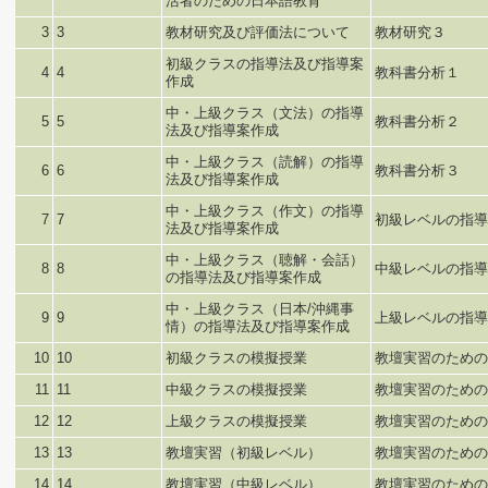
活者のための日本語教育
3
3
教材研究及び評価法について
教材研究３
初級クラスの指導法及び指導案
4
4
教科書分析１
作成
中・上級クラス（文法）の指導
5
5
教科書分析２
法及び指導案作成
中・上級クラス（読解）の指導
6
6
教科書分析３
法及び指導案作成
中・上級クラス（作文）の指導
7
7
初級レベルの指導
法及び指導案作成
中・上級クラス（聴解・会話）
8
8
中級レベルの指導
の指導法及び指導案作成
中・上級クラス（日本/沖縄事
9
9
上級レベルの指導
情）の指導法及び指導案作成
10
10
初級クラスの模擬授業
教壇実習のための
11
11
中級クラスの模擬授業
教壇実習のための
12
12
上級クラスの模擬授業
教壇実習のための
13
13
教壇実習（初級レベル）
教壇実習のための
14
14
教壇実習（中級レベル）
教壇実習のための