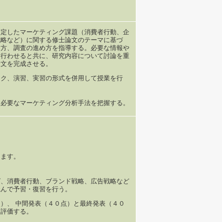
選定したマーケティング課題（消費者行動、企
戦略など）に関する修士論文のテーマに基づ
き方、調査の進め方を指導する。必要な情報や
を行わせると共に、研究内容について討論を重
論文を完成させる。
ーク、演習、実習の形式を併用して授業を行
に必要なマーケティング分析手法を把握する。
します。
グ、消費者行動、ブランド戦略、広告戦略など
読んで予習・復習を行う。
）、 中間発表（４０点）と最終発表（４０
に評価する。