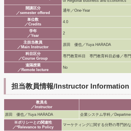
of Regional Business and Economics
開講区分
通年／One-Year
／semester offered
単位数
4.0
／Credits
学年
2
／Year
主担当教員
原田 優也／Yuya HARADA
／Main Instructor
科目区分
専門教育科目 専門教育科目必修／専門
／Course Group
遠隔授業
No
／Remote lecture
担当教員情報/Instructor Information
教員名
／Instructor
原田 優也／Yuya HARADA
企業システム学科／Department of 
※ポリシーとの関連性
マーケティングに関する分野の専門的
／*Relevance to Policy