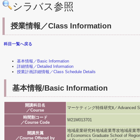
シラバス参照
授業情報／Class Information
科目一覧へ戻る
基本情報／Basic Information
詳細情報／Detailed Information
授業計画詳細情報／Class Schedule Details
基本情報/Basic Information
開講科目名
マーケティング特殊研究Ⅱ／Advanced Studies
／Course
時間割コード
W21M013701
／Course Code
地域産業研究科地域産業専攻地域産業専攻／Graduat
開講所属
d Economics Graduate School of Regio
／Course Offered by