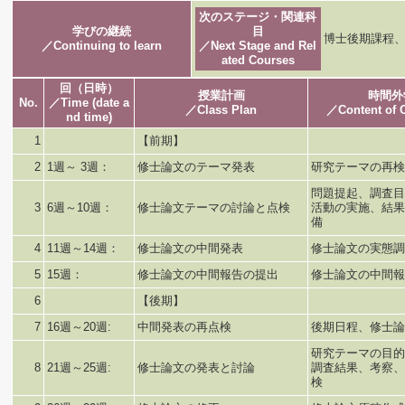
次のステージ・関連科
学びの継続
目
博士後期課程
／Continuing to learn
／Next Stage and Rel
ated Courses
回（日時）
授業計画
時間外
No.
／Time (date a
／Class Plan
／Content of 
nd time)
1
【前期】
2
1週～ 3週：
修士論文のテーマ発表
研究テーマの再検
問題提起、調査目
3
6週～10週：
修士論文テーマの討論と点検
活動の実施、結果
備
4
11週～14週：
修士論文の中間発表
修士論文の実態調
5
15週：
修士論文の中間報告の提出
修士論文の中間報
6
【後期】
7
16週～20週:
中間発表の再点検
後期日程、修士論
研究テーマの目的
8
21週～25週:
修士論文の発表と討論
調査結果、考察、
検