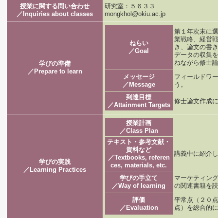
授業に関する問い合わせ
研究室：５６３３
／Inquiries about classes
mongkhol@okiu.ac.jp
第１年次末に
業戦略、経営
ねらい
き、論文の書
／Goal
データの収集
ねながら修士
学びの準備
／Prepare to learn
メッセージ
フィールドワ
／Message
う。
到達目標
修士論文作成
／Attainment Targets
授業計画
／Class Plan
テキスト・参考文献・
資料など
講義中に紹介
／Textbooks, referen
学びの実践
ces, materials, etc.
／Learning Practices
学びの手立て
マーケティン
／Way of learning
の関連書籍を
評価
平常点（２０点
／Evaluation
点）を総合的