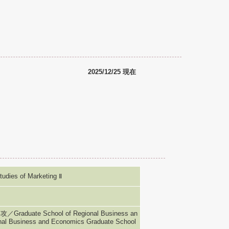
2025/12/25 現在
 of Marketing Ⅱ
e School of Regional Business an
nal Business and Economics Graduate School