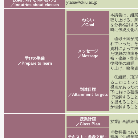
ytaba@okiu.ac.jp
／Inquiries about classes
本講義は、組
ねらい
取り上げる。
／Goal
を分析検討す
時に伝統文化
琉球王国が消
れていった。
資料によって
メッセージ
た復興の痕跡
／Message
学びの準備
裕・盛義・能
／Prepare to learn
復帰後の組踊
り上げ、映像
①組踊、琉球
ることによっ
視点があった
到達目標
下における芸
／Attainment Targets
て理解するこ
を捉えること
か理解するこ
授業計画
授業計画詳細
／Class Plan
※教科書はあ
テキスト・参考文献・
輝雄『沖縄舞踊