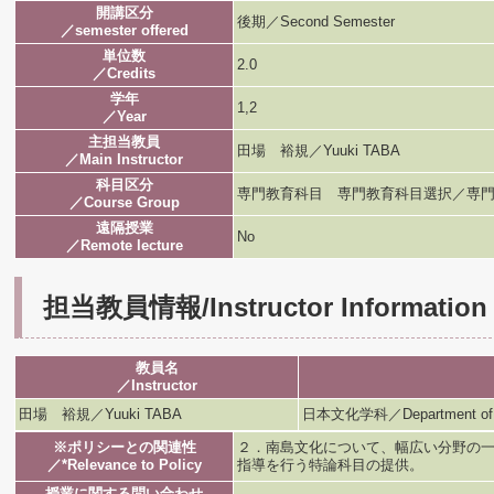
開講区分
後期／Second Semester
／semester offered
単位数
2.0
／Credits
学年
1,2
／Year
主担当教員
田場 裕規／Yuuki TABA
／Main Instructor
科目区分
専門教育科目 専門教育科目選択／専門
／Course Group
遠隔授業
No
／Remote lecture
担当教員情報/Instructor Information
教員名
／Instructor
田場 裕規／Yuuki TABA
日本文化学科／Department of Jap
※ポリシーとの関連性
２．南島文化について、幅広い分野の
／*Relevance to Policy
指導を行う特論科目の提供。
授業に関する問い合わせ