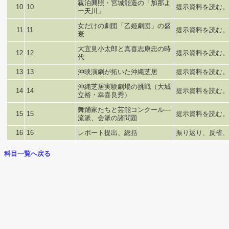
親泊興照・宮城能造の「加那よ
10
10
提示資料を読む。
ー天川」
女だけの劇団「乙姫劇団」の盛
11
11
提示資料を読む。
衰
大宜見小太郎と真喜志康忠の時
12
12
提示資料を読む。
代
13
13
沖映演劇が拓いた沖縄芝居
提示資料を読む。
沖縄芝居実験劇場の挑戦（大城
14
14
提示資料を読む。
立裕・幸喜良秀）
舞踊家たちと芸能コンクール―
15
15
提示資料を読む。
流派、会派の諸問題
16
16
レポート提出、総括
振り返り、反省、
科目一覧へ戻る