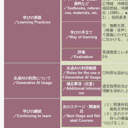
資料など
訂増補 沖縄芸
／Textbooks, referen
扇回想録』沖
ces, materials, etc.
社（1985）
1）。稲垣眞美
学びの実践
／Learning Practices
① 無断欠席
（映像・音声
学びの手立て
で講義にのぞ
／Way of learning
に出かける。
評価
受講態度とレポ
／Evaluation
0％
生成AIの利用範囲
／Rules for the use o
①利用を認めな
f Generative AI Usage
生成AIの利用について
／Generative AI Usage
補足事項（任意）
適宜指導担当か
／Additional Informat
理解を深めた
ion
（１）関連科
次のステージ・関連科
南島文学特論
学びの継続
目
（２）次のス
／Continuing to learn
／Next Stage and Rel
自らの修論テ
ated Courses
つなげること