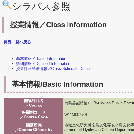
シラバス参照
授業情報／Class Information
科目一覧へ戻る
基本情報／Basic Information
詳細情報／Detailed Information
授業計画詳細情報／Class Schedule Details
基本情報/Basic Information
開講科目名
南島芸能特論Ⅱ／Ryukyuan Public Enterta
／Course
時間割コード
W11M002701
／Course Code
開講所属
地域文化研究科南島文化専攻南島文化専攻／Graduat
／Course Offered by
artment of Ryukyuan Culture Departmen