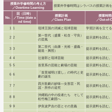
授業外学修時間の考え方
授業外学修時間はシラバスの授業計画
／Overtime Learning
回（日時）
授業計画
授業時間
No.
／Time (date a
／Class Plan
／Out-of-C
nd time)
1
1
琉球王国の消滅と琉球芸能
学習計画を立てる
第一世代（盛重・松含・守良）
2
2
提示資料を読む。
の芸風
第二世代（由康・光裕・盛義・
3
3
提示資料を読む。
能造・興照）
4
4
辻遊郭と琉球芸能
提示資料を読む。
5
5
首里系の芸能と劇場の芸能
提示資料を読む。
「首里城明け渡し」の時代と史
6
6
提示資料を読む。
劇の誕生
四大歌劇の妙味―女形芸・民
7
7
提示資料を読む。
謡・所作の追究
沖縄戦の中の役者たち そして
8
8
提示資料を読む。
松竹梅三劇団へ
9
9
伊良波尹吉の芸とその意義
提示資料を読む。