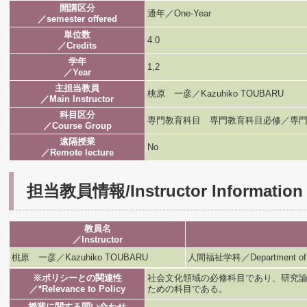
開講区分
通年／One-Year
／semester offered
単位数
4.0
／Credits
学年
1,2
／Year
主担当教員
桃原 一彦／Kazuhiko TOUBARU
／Main Instructor
科目区分
専門教育科目 専門教育科目必修／専門
／Course Group
遠隔授業
No
／Remote lecture
担当教員情報/Instructor Information
教員名
／Instructor
桃原 一彦／Kazuhiko TOUBARU
人間福祉学科／Department of H
※ポリシーとの関連性
社会文化領域の必修科目であり、研究
／*Relevance to Policy
ための科目である。
授業に関する問い合わせ