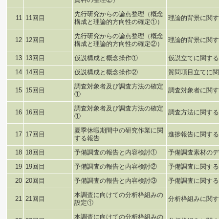
先行研究からの論点整理（概念
11
11回目
理論的背景に関す
構成と理論的方向性の確定①）
先行研究からの論点整理（概念
12
12回目
理論的背景に関す
構成と理論的方向性の確定②）
13
13回目
仮説構成と概念操作①
仮説立てに関する
14
14回目
仮説構成と概念操作②
質問項目立てに関
調査対象者及び調査方法の確定
15
15回目
調査対象者に関す
①
調査対象者及び調査方法の確定
16
16回目
調査方法に関する
①
夏季休暇期間中の研究作業に関
17
17回目
進捗報告に関する
する報告
18
18回目
予備調査の報告と内容検討①
予備調査素材のデ
19
19回目
予備調査の報告と内容検討②
予備調査に関する
20
20回目
予備調査の報告と内容検討③
予備調査に関する
本調査に向けての分析枠組みの
21
21回目
分析枠組みに関す
設定①
本調査に向けての分析枠組みの