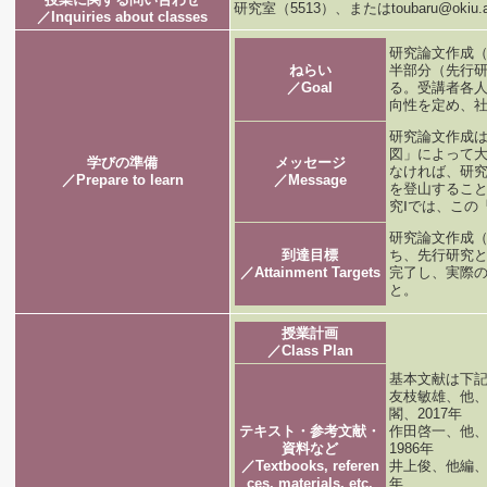
研究室（5513）、またはtoubaru@okiu.ac
／Inquiries about classes
研究論文作成
ねらい
半部分（先行
／Goal
る。受講者各
向性を定め、
研究論文作成
図」によって
学びの準備
メッセージ
なければ、研
／Prepare to learn
／Message
を登山するこ
究Ⅰでは、この
研究論文作成
到達目標
ち、先行研究
／Attainment Targets
完了し、実際
と。
授業計画
／Class Plan
基本文献は下
友枝敏雄、他
閣、2017年
テキスト・参考文献・
作田啓一、他
資料など
1986年
／Textbooks, referen
井上俊、他編、
ces, materials, etc.
年