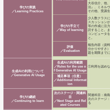
大谷信介、他
法』、ミネルヴ
学びの実践
その他、受講
／Learning Practices
少人数クラス
スカッション
学びの手立て
等の作成に注
／Way of learning
読すること。
コンピュータを
と。
報告内容（資料
評価
分かりやすさ）
／Evaluation
題を期限までに
生成AIの利用範囲
／Rules for the use o
①利用を認めな
f Generative AI Usage
生成AIの利用について
／Generative AI Usage
補足事項（任意）
／Additional Informat
ion
次のステージ・関連科
関連科目：南島
学びの継続
目
次のステージ
／Continuing to learn
／Next Stage and Rel
る
ated Courses