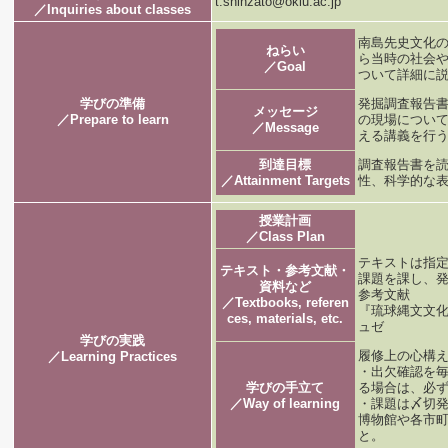
t.shinzato@okiu.ac.jp
／Inquiries about classes
南島先史文化
ねらい
ら当時の社会
／Goal
ついて詳細に
学びの準備
発掘調査報告
メッセージ
／Prepare to learn
の現場につい
／Message
える講義を行
到達目標
調査報告書を
／Attainment Targets
性、科学的な
授業計画
／Class Plan
テキストは指
テキスト・参考文献・
課題を課し、
資料など
参考文献
／Textbooks, referen
『琉球縄文文化
ces, materials, etc.
ュゼ
学びの実践
履修上の心構
／Learning Practices
・出欠確認を
学びの手立て
る場合は、必
／Way of learning
・課題は〆切
博物館や各市
と。