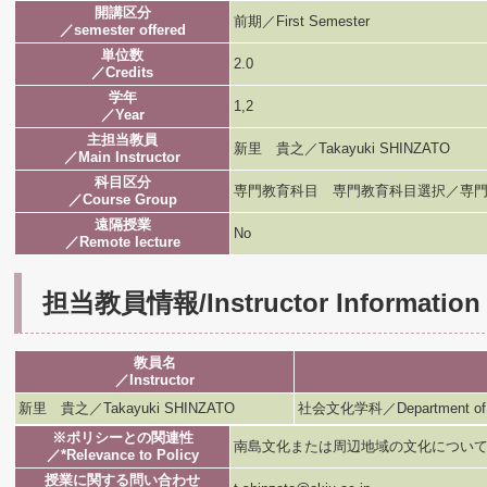
開講区分
前期／First Semester
／semester offered
単位数
2.0
／Credits
学年
1,2
／Year
主担当教員
新里 貴之／Takayuki SHINZATO
／Main Instructor
科目区分
専門教育科目 専門教育科目選択／専門
／Course Group
遠隔授業
No
／Remote lecture
担当教員情報/Instructor Information
教員名
／Instructor
新里 貴之／Takayuki SHINZATO
社会文化学科／Department of Soc
※ポリシーとの関連性
南島文化または周辺地域の文化につい
／*Relevance to Policy
授業に関する問い合わせ