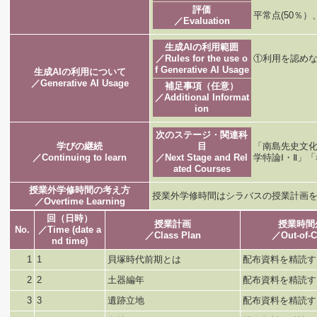
評価
平常点(50％
／Evaluation
生成AIの利用範囲
／Rules for the use o
①利用を認めな
f Generative AI Usage
生成AIの利用について
／Generative AI Usage
補足事項（任意）
／Additional Informat
ion
次のステージ・関連科
学びの継続
目
「南島先史文化
／Continuing to learn
／Next Stage and Rel
学特論Ⅰ・Ⅱ」
ated Courses
授業外学修時間の考え方
授業外学修時間はシラバスの授業計画
／Overtime Learning
回（日時）
授業計画
授業時間
No.
／Time (date a
／Class Plan
／Out-of-C
nd time)
1
1
貝塚時代前期とは
配布資料を精読す
2
2
土器編年
配布資料を精読す
3
3
遺跡立地
配布資料を精読す