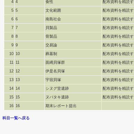
4
4
食性
配布資料を精読す
5
5
文化範囲
配布資料を精読す
6
6
南島社会
配布資料を精読す
7
7
貝製品
配布資料を精読す
8
8
骨製品
配布資料を精読す
9
9
交易論
配布資料を精読す
10
10
葬墓制
配布資料を精読す
11
11
面縄貝塚群
配布資料を精読す
12
12
伊是名貝塚
配布資料を精読す
13
13
宇宿貝塚
配布資料を精読す
14
14
シヌグ堂遺跡
配布資料を精読す
15
15
ヌバタキ遺跡
配布資料を精読す
16
16
期末レポート提出
科目一覧へ戻る