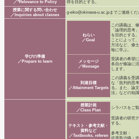
／*Relevance to Policy
得を目的とする。
授業に関する問い合わせ
g-eiko@okinawa-u.ac.jpまでご連絡
／Inquiries about classes
この講義は、
「論理的思考
ねらい
を目的とする
／Goal
ことによって
方法など、修
毎に学ぶ。
学びの準備
受講者の希望
／Prepare to learn
メッセージ
各自が修論に
／Message
します。
この講義を受
到達目標
な「批判的思
／Attainment Targets
る。また、論
法」などの知
授業計画
シラバスをご
／Class Plan
受講者の研究
する。
テキスト・参考文献・
資料など
参考文献：
／Textbooks, referen
佐渡島沙織・吉