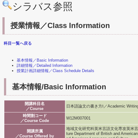
シラバス参照
授業情報／Class Information
科目一覧へ戻る
基本情報／Basic Information
詳細情報／Detailed Information
授業計画詳細情報／Class Schedule Details
基本情報/Basic Information
開講科目名
日本語論文の書き方Ⅰ／Academic Writing in
／Course
時間割コード
W12M007001
／Course Code
地域文化研究科英米言語文化専攻英米言語文化専攻／G
開講所属
ture Department of British and American
／Course Offered by