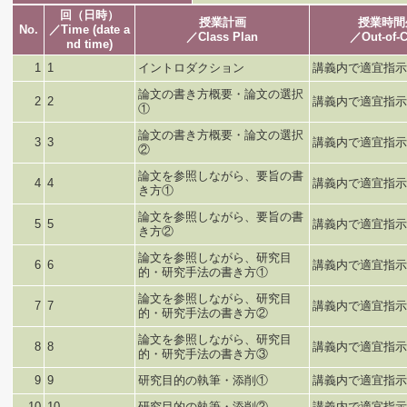
回（日時）
授業計画
授業時間
No.
／Time (date a
／Class Plan
／Out-of-C
nd time)
1
1
イントロダクション
講義内で適宜指示
論文の書き方概要・論文の選択
2
2
講義内で適宜指示
①
論文の書き方概要・論文の選択
3
3
講義内で適宜指示
②
論文を参照しながら、要旨の書
4
4
講義内で適宜指示
き方①
論文を参照しながら、要旨の書
5
5
講義内で適宜指示
き方②
論文を参照しながら、研究目
6
6
講義内で適宜指示
的・研究手法の書き方①
論文を参照しながら、研究目
7
7
講義内で適宜指示
的・研究手法の書き方②
論文を参照しながら、研究目
8
8
講義内で適宜指示
的・研究手法の書き方③
9
9
研究目的の執筆・添削①
講義内で適宜指示
10
10
研究目的の執筆・添削②
講義内で適宜指示