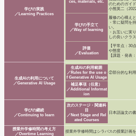
ces, materials, etc.
のためのガイド
⼩熊英⼆（20
学びの実践
／Learning Practices
履修の心構え
・常に疑問を
学びの手立て
い。
／Way of learning
・お互いに実
しの良いクラ
【平常点：30
評価
や態
／Evaluation
【課題・発表：
生成AIの利用範囲
／Rules for the use o
②部分的な利
f Generative AI Usage
生成AIの利用について
／Generative AI Usage
補足事項（任意）
／Additional Informat
ion
次のステージ・関連科
学びの継続
目
日本語論文の書
／Continuing to learn
／Next Stage and Rel
ated Courses
授業外学修時間の考え方
授業外学修時間はシラバスの授業計画
／Overtime Learning