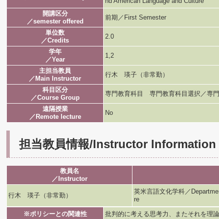
nd American Language and Culture
開講区分
前期／First Semester
／semester offered
単位数
2.0
／Credits
学年
1,2
／Year
主担当教員
行木 瑛子（非常勤）
／Main Instructor
科目区分
専門教育科目 専門教育科目選択／専門
／Course Group
遠隔授業
No
／Remote lecture
担当教員情報/Instructor Information
教員名
／Instructor
英米言語文化学科／Department of B
行木 瑛子（非常勤）
re
※ポリシーとの関連性
批判的に考える思考力、またそれを理