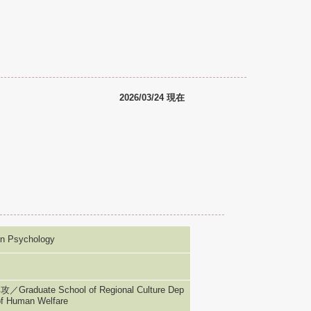
2026/03/24 現在
Psychology
e School of Regional Culture Dep
of Human Welfare