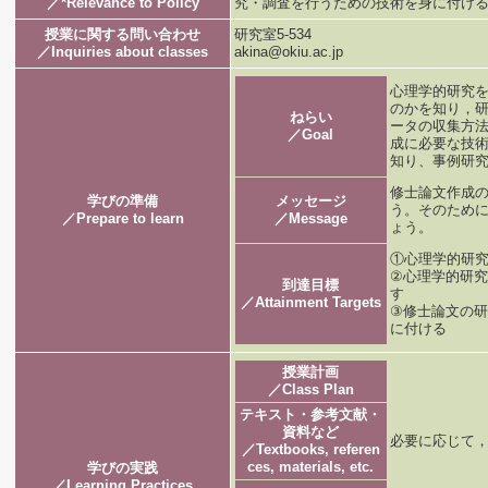
／*Relevance to Policy
究・調査を行うための技術を身に付け
授業に関する問い合わせ
研究室5-534
／Inquiries about classes
akina@okiu.ac.jp
心理学的研究
のかを知り，
ねらい
ータの収集方
／Goal
成に必要な技
知り、事例研
修士論文作成
学びの準備
メッセージ
う。そのため
／Prepare to learn
／Message
ょう。
①心理学的研
②心理学的研
到達目標
す
／Attainment Targets
③修士論文の
に付ける
授業計画
／Class Plan
テキスト・参考文献・
資料など
必要に応じて
／Textbooks, referen
ces, materials, etc.
学びの実践
／Learning Practices