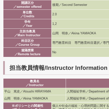
開講区分
後期／Second Semester
／semester offered
単位数
2.0
／Credits
学年
1,2
／Year
主担当教員
山岡 明奈／Akina YAMAOKA
／Main Instructor
科目区分
専門教育科目 専門教育科目選択／専門
／Course Group
遠隔授業
No
／Remote lecture
担当教員情報/Instructor Information
教員名
／Instructor
平山 篤史／Atsushi HIRAYAMA
人間福祉学科／Department of H
山岡 明奈／Akina YAMAOKA
人間福祉学科／Department of H
※ポリシーとの関連性
個人や社会の福祉・心理的問題に関す