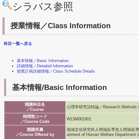
シラバス参照
授業情報／Class Information
科目一覧へ戻る
基本情報／Basic Information
詳細情報／Detailed Information
授業計画詳細情報／Class Schedule Details
基本情報/Basic Information
開講科目名
心理学研究法特論／Research Methods in 
／Course
時間割コード
W13M001801
／Course Code
開講所属
地域文化研究科人間福祉専攻人間福祉専攻／Graduat
／Course Offered by
artment of Human Welfare Department 