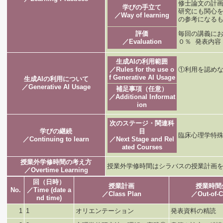
修士論文の計
学びの手立て
研究にも関心
／Way of learning
の参考になる
評価
毎回の講義に
／Evaluation
０％ 発表内容
生成AIの利用範囲
／Rules for the use o
①利用を認めな
f Generative AI Usage
生成AIの利用について
／Generative AI Usage
補足事項（任意）
／Additional Informat
ion
次のステージ・関連科
学びの継続
目
臨床心理学特殊
／Continuing to learn
／Next Stage and Rel
ated Courses
授業外学修時間の考え方
授業外学修時間はシラバスの授業計画
／Overtime Learning
回（日時）
授業計画
授業時間
No.
／Time (date a
／Class Plan
／Out-of-C
nd time)
1
1
オリエンテーション
発表資料の精読