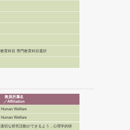
教育科目 専門教育科目選択
教員所属名
／Affiliation
uman Welfare
uman Welfare
る適切な研究活動ができるよう，心理学的研