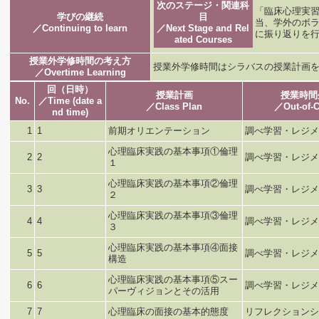
次のステージ・関連科
「臨床心理実
学びの継続
目
当、学外のボ
／Continuing to learn
／Next Stage and Rel
に振り返りを
ated Courses
授業外学修時間の考え方
授業外学修時間はシラバスの授業計画
／Overtime Learning
回（日時）
授業計画
授業時間
No.
／Time (date a
／Class Plan
／Out-of-C
nd time)
1
1
前期オリエンテーション
調べ学習・レジメ
心理臨床実践の基本事項①倫理
2
2
調べ学習・レジメ
１
心理臨床実践の基本事項②倫理
3
3
調べ学習・レジメ
２
心理臨床実践の基本事項③倫理
4
4
調べ学習・レジメ
３
心理臨床実践の基本事項④面接
5
5
調べ学習・レジメ
構造
心理臨床実践の基本事項⑤スー
6
6
調べ学習・レジメ
パーヴィジョンとその活用
7
7
心理臨床の面接の基本的態度
リフレクションシ