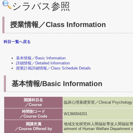
シラバス参照
授業情報／Class Information
科目一覧へ戻る
基本情報／Basic Information
詳細情報／Detailed Information
授業計画詳細情報／Class Schedule Details
基本情報/Basic Information
開講科目名
臨床心理基礎実習／Clinical Psychology Int
／Course
時間割コード
W13M004201
／Course Code
開講所属
地域文化研究科人間福祉専攻人間福祉専攻／Graduat
／Course Offered by
artment of Human Welfare Department 