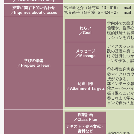
授業に関する問い合わせ
宮里新之介（研究室 13－616） mail：miya
／Inquiries about classes
宮良尚子（研究室 5－424－2） mail：miya
学内外での臨
ねらい
倫理や、臨床
／Goal
礎的技能の習
ッションを通
ディスカッシ
メッセージ
践の基礎を身
／Message
けでは身につ
学びの準備
ョンや実習、
／Prepare to learn
①心理臨床実
②マイクロカ
接ができる。
到達目標
③インテーク
／Attainment Targets
④スーパーバ
振り返ること
⑤これまで学
ョンで自分の
授業計画
／Class Plan
テキスト・参考文献・
資料など
適宜紹介する