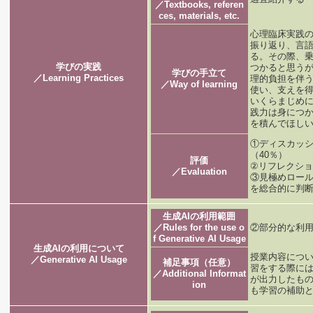
／Textbooks, referen
ces, materials, etc.
心理臨床実践
振り返り、言
る。その際、
学びの実践
つかると思う
学びの手立て
／Learning Practices
理的負担を伴
／Way of learning
使い、支えを
いくらまじめ
践力は身につ
を積んでほし
①ディスカッ
（40％）
評価
②リフレクショ
／Evaluation
③見極めロール
を総合的に判
生成AIの利用範囲
／Rules for the use o
②部分的な利
f Generative AI Usage
生成AIの利用について
授業内容につ
／Generative AI Usage
補足事項（任意）
習をする際には
／Additional Informat
が出力したも
ion
も学習の補助