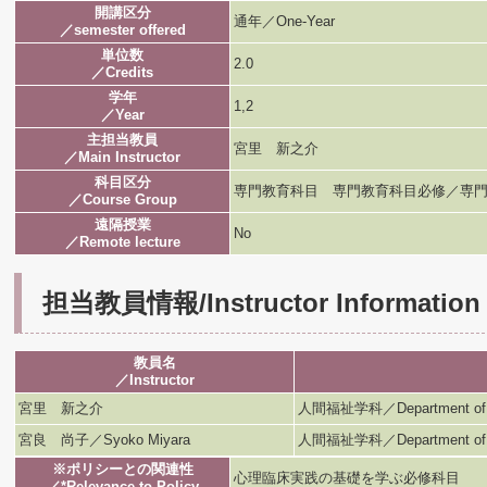
開講区分
通年／One-Year
／semester offered
単位数
2.0
／Credits
学年
1,2
／Year
主担当教員
宮里 新之介
／Main Instructor
科目区分
専門教育科目 専門教育科目必修／専門
／Course Group
遠隔授業
No
／Remote lecture
担当教員情報/Instructor Information
教員名
／Instructor
宮里 新之介
人間福祉学科／Department of H
宮良 尚子／Syoko Miyara
人間福祉学科／Department of H
※ポリシーとの関連性
心理臨床実践の基礎を学ぶ必修科目
／*Relevance to Policy