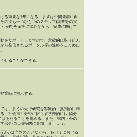
げる重要な1年になる。まずは中間発表に向
その後も一つひとつのステップ(調査等の実
・考察)を確実に踏みながら、完成に向けて
活動をサポートしますので、意欲的に取り組ん
学から発信されるポータル等の連絡をこまめに
い。
成させることができる。
宜授業時に提示する。
いては、多くの先行研究を客観的・批判的に精
る。社会福祉分野に限らず学際的に(近隣分
にはあたることを薦める。また、県内・外の
・学習会には積極的に参加しましょう。
(70%)は当然のことながら、各ゼミにおける