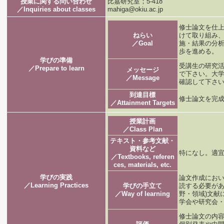
授業に関する問い合わせ
比嘉研究室；5-418
／Inquiries about classes
mahiga@okiu.ac.jp
修士論文を仕上
ねらい
けて取り組み、
／Goal
施・結果の分析
歩を進める。
学びの準備
受講生の研究
／Prepare to learn
メッセージ
で下さい。大
／Message
確認して下さ
到達目標
修士論文を完
／Attainment Targets
授業計画
／Class Plan
テキスト・参考文献・
資料など
特になし。適
／Textbooks, referen
ces, materials, etc.
学びの実践
論文作成にお
／Learning Practices
学びの手立て
読する必要があ
／Way of learning
野・領域)文献
学会や研究会
修士論文の内容