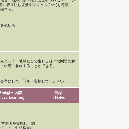
間報告・最終試験・発表会含むプレゼンテーシ
研究に取り組む姿勢やプロセス(15%)も考慮
評価する。
用を認める
門家として、地域社会で生じる様々な問題の解
践・研究に参画することができる。
を参考にして、計画・実施してください。
外学修の内容
備考
lass Learning
／Notes
、本調査を実施し、結
行して、中間発表に