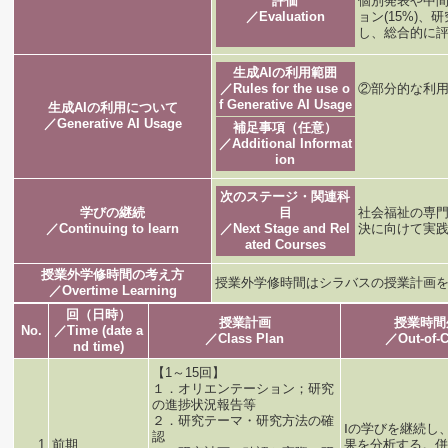
評価
個別発表や中
／Evaluation
ョン(15%)、
し、総合的に
生成AIの利用範囲
／Rules for the use o
②部分的な利
f Generative AI Usage
生成AIの利用について
／Generative AI Usage
補足事項（任意）
／Additional Informat
ion
次のステージ・関連科
学びの継続
目
社会福祉の専
／Continuing to learn
／Next Stage and Rel
決に向けて実
ated Courses
授業外学修時間の考え方
授業外学修時間はシラバスの授業計画
／Overtime Learning
回（日時）
授業計画
授業時間
No.
／Time (date a
／Class Plan
／Out-of-C
nd time)
【1～15回】
１．オリエンテーション；研究
の進捗状況報告等
２．研究テーマ・研究方法の確
Ⅰの学びを継続し
認
1
前期
果を分析する。併