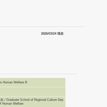
2026/03/24 現在
Human Welfare B
e School of Regional Culture Dep
of Human Welfare