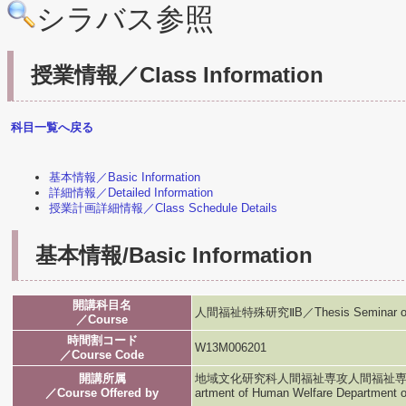
シラバス参照
授業情報／Class Information
科目一覧へ戻る
基本情報／Basic Information
詳細情報／Detailed Information
授業計画詳細情報／Class Schedule Details
基本情報/Basic Information
開講科目名
人間福祉特殊研究ⅡB／Thesis Seminar on 
／Course
時間割コード
W13M006201
／Course Code
開講所属
地域文化研究科人間福祉専攻人間福祉専攻／Graduat
／Course Offered by
artment of Human Welfare Department 