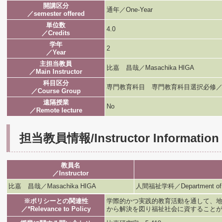
開講区分
通年／One-Year
／semester offered
単位数
4.0
／Credits
学年
2
／Year
主担当教員
比嘉 昌哉／Masachika HIGA
／Main Instructor
科目区分
専門教育科目 専門教育科目選択必修／
／Course Group
遠隔授業
No
／Remote lecture
担当教員情報/Instructor Information
教員名
／Instructor
比嘉 昌哉／Masachika HIGA
人間福祉学科／Department of H
※ポリシーとの関連性
学際的かつ実践的教育活動を通して、
／*Relevance to Policy
から解決を図り福祉社会に資すること