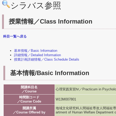
シラバス参照
授業情報／Class Information
科目一覧へ戻る
基本情報／Basic Information
詳細情報／Detailed Information
授業計画詳細情報／Class Schedule Details
基本情報/Basic Information
開講科目名
心理実践実習Ⅳ／Practicum in Psycholo
／Course
時間割コード
W13M007801
／Course Code
開講所属
地域文化研究科人間福祉専攻人間福祉専攻／Graduat
／Course Offered by
artment of Human Welfare Department 