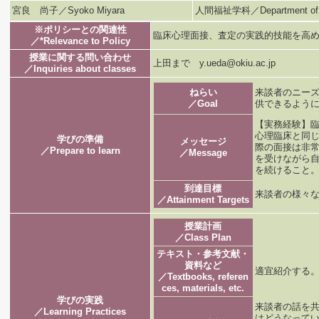
宮良 尚子／Syoko Miyara
人間福祉学科／Department of H
※ポリシーとの関連性
臨床心理面接、査定の実践的技能を高
／*Relevance to Policy
授業に関する問い合わせ
上田まで y.ueda@okiu.ac.jp
／Inquiries about classes
ねらい
来談者のニー
／Goal
供できるよう
【実務経験】
心理臨床と同
学びの準備
メッセージ
際の面接は非
／Prepare to learn
／Message
を受けながら
を続けること
到達目標
来談者の様々
／Attainment Targets
授業計画
／Class Plan
テキスト・参考文献・
資料など
適宜紹介する
／Textbooks, referen
ces, materials, etc.
学びの実践
来談者の話を
／Learning Practices
はどうなって