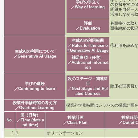
学びの手立て
の姿勢を常に
／Way of learning
問題を自分一
活用しながら
評価
各面接への取
／Evaluation
面接継続の状
生成AIの利用範囲
／Rules for the use o
①利用を認めな
f Generative AI Usage
生成AIの利用について
／Generative AI Usage
補足事項（任意）
／Additional Informat
ion
次のステージ・関連科
学びの継続
目
臨床心理実習
／Continuing to learn
／Next Stage and Rel
ated Courses
授業外学修時間の考え方
授業外学修時間はシラバスの授業計画
／Overtime Learning
回（日時）
授業計画
授業時間
No.
／Time (date a
／Class Plan
／Out-of-C
nd time)
1
1
オリエンテーション