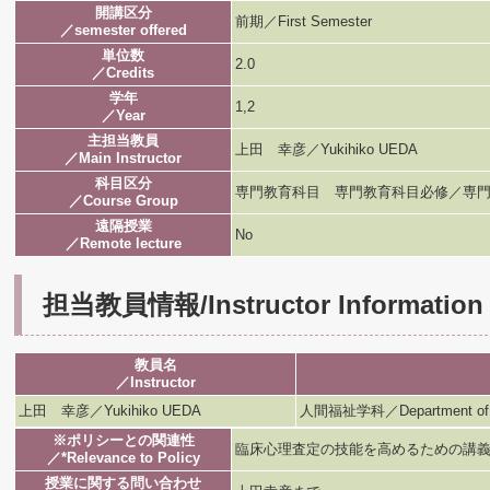
開講区分
前期／First Semester
／semester offered
単位数
2.0
／Credits
学年
1,2
／Year
主担当教員
上田 幸彦／Yukihiko UEDA
／Main Instructor
科目区分
専門教育科目 専門教育科目必修／専門
／Course Group
遠隔授業
No
／Remote lecture
担当教員情報/Instructor Information
教員名
／Instructor
上田 幸彦／Yukihiko UEDA
人間福祉学科／Department of H
※ポリシーとの関連性
臨床心理査定の技能を高めるための講
／*Relevance to Policy
授業に関する問い合わせ