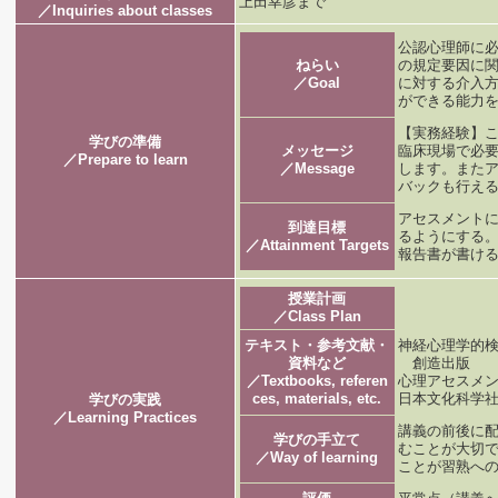
上田幸彦まで
／Inquiries about classes
公認心理師に
ねらい
の規定要因に
／Goal
に対する介入
ができる能力
【実務経験】
学びの準備
メッセージ
臨床現場で必
／Prepare to learn
／Message
します。また
バックも行え
アセスメント
到達目標
るようにする
／Attainment Targets
報告書が書け
授業計画
／Class Plan
テキスト・参考文献・
神経心理学的検
資料など
創造出版
／Textbooks, referen
心理アセスメ
ces, materials, etc.
日本文化科学
学びの実践
／Learning Practices
講義の前後に
学びの手立て
むことが大切
／Way of learning
ことが習熟へ