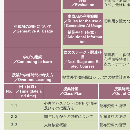
評価
平常点（講義
／Evaluation
０％、最終レ
生成AIの利用範囲
／Rules for the use o
①利用を認めな
f Generative AI Usage
生成AIの利用について
／Generative AI Usage
補足事項（任意）
／Additional Informat
ion
次のステージ・関連科
関連科目：保
学びの継続
目
心理面接特論Ⅱ
／Continuing to learn
／Next Stage and Rel
次のステージ
ated Courses
授業外学修時間の考え方
授業外学修時間はシラバスの授業計画
／Overtime Learning
回（日時）
授業計画
授業時間
No.
／Time (date a
／Class Plan
／Out-of-C
nd time)
心理アセスメントに有用な情報
1
1
配布資料の復習
及びその把握方法
2
2
関与しながらの観察について
配布資料の復習
3
3
人格検査概論
配布資料の復習