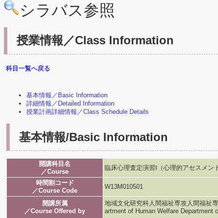
シラバス参照
授業情報／Class Information
科目一覧へ戻る
基本情報／Basic Information
詳細情報／Detailed Information
授業計画詳細情報／Class Schedule Details
基本情報/Basic Information
開講科目名
臨床心理査定演習Ⅰ（心理的アセスメン
／Course
時間割コード
W13M010501
／Course Code
開講所属
地域文化研究科人間福祉専攻人間福祉専攻／Graduat
／Course Offered by
artment of Human Welfare Department 