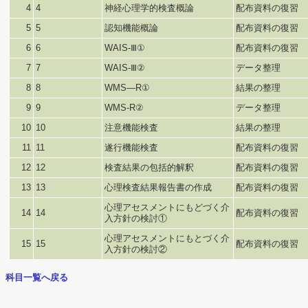
4
4
神経心理学的検査概論
配布資料の復習
5
5
認知機能概論
配布資料の復習
6
6
WAIS-Ⅲ①
配布資料の復習
7
7
WAIS-Ⅲ②
データ整理
8
8
WMS—R①
結果の整理
9
9
WMS-R②
データ整理
10
10
注意機能検査
結果の整理
11
11
遂行機能検査
配布資料の復習
12
12
検査結果の包括的解釈
配布資料の復習
13
13
心理検査結果報告書の作成
配布資料の復習
心理アセスメントにもどづく介
14
14
配布資料の復習
入方針の検討①
心理アセスメントにもとづく介
15
15
配布資料の復習
入方針の検討②
科目一覧へ戻る