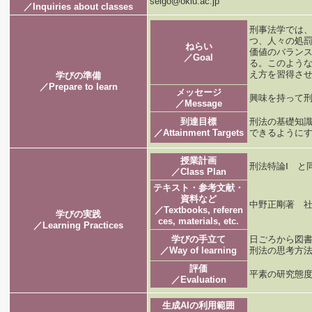
seigo@okiu.ac.jp
／Inquiries about classes
刑事法学では
つ、人々の処
ねらい
価値のバラン
／Goal
る。このよう
え方を習得さ
学びの準備
／Prepare to learn
メッセージ
興味を持って
／Message
到達目標
刑法の基礎知
／Attainment Targets
できるように
授業計画
刑法特論Ⅰ と
／Class Plan
テキスト・参考文献・
資料など
中野正剛著 
／Textbooks, referen
学びの実践
ces, materials, etc.
／Learning Practices
学びの手立て
日ごろから図
／Way of learning
刑法の思考方
評価
平素の研究態度
／Evaluation
生成AIの利用範囲