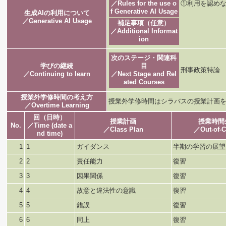
／Rules for the use o
①利用を認めな
f Generative AI Usage
生成AIの利用について
／Generative AI Usage
補足事項（任意）
／Additional Informat
ion
次のステージ・関連科
学びの継続
目
刑事政策特論
／Continuing to learn
／Next Stage and Rel
ated Courses
授業外学修時間の考え方
授業外学修時間はシラバスの授業計画
／Overtime Learning
回（日時）
授業計画
授業時間
No.
／Time (date a
／Class Plan
／Out-of-C
nd time)
1
1
ガイダンス
半期の学習の展望
2
2
責任能力
復習
3
3
因果関係
復習
4
4
故意と違法性の意識
復習
5
5
錯誤
復習
6
6
同上
復習