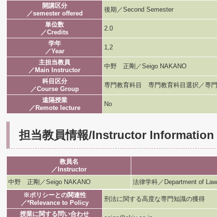
開講区分
後期／Second Semester
／semester offered
単位数
2.0
／Credits
学年
1,2
／Year
主担当教員
中野 正剛／Seigo NAKANO
／Main Instructor
科目区分
専門教育科目 専門教育科目選択／専門
／Course Group
遠隔授業
No
／Remote lecture
担当教員情報/Instructor Information
教員名
／Instructor
中野 正剛／Seigo NAKANO
法律学科／Department of Law
※ポリシーとの関連性
刑法に関する高度な専門知識の獲得
／*Relevance to Policy
授業に関する問い合わせ