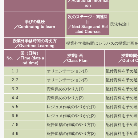
／Additional Informat
ion
次のステージ・関連科
学びの継続
目
民法特論ⅠI
／Continuing to learn
／Next Stage and Rel
ated Courses
授業外学修時間の考え方
授業外学修時間はシラバスの授業計画
／Overtime Learning
回（日時）
授業計画
授業時間
No.
／Time (date a
／Class Plan
／Out-of-C
nd time)
1
1
オリエンテーション(1)
配付資料を予め通
2
2
オリエンテーション(2)
配付資料を予め通
3
3
資料集めのやり方(1)
配付資料を予め通
4
4
資料集めのやり方(2)
配付資料を予め通
5
5
レジュメ作成のやりかた(1)
配付資料を予め通
6
6
レジュメ作成のやりかた(2)
配付資料を予め通
7
8
報告原稿の作成のやり方(1)
配付資料を予め通
8
9
報告原稿の作成のやり方(2)
配付資料を予め通