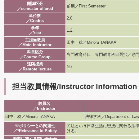
開講区分
前期／First Semester
／semester offered
単位数
2.0
／Credits
学年
1,2
／Year
主担当教員
田中 稔／Minoru TANAKA
／Main Instructor
科目区分
専門教育科目 専門教育科目選択／専門
／Course Group
遠隔授業
No
／Remote lecture
担当教員情報/Instructor Information
教員名
／Instructor
田中 稔／Minoru TANAKA
法律学科／Department of Law
※ポリシーとの関連性
民法という日常生活に密接に関わる法
／*Relevance to Policy
ける。
授業に関する問い合わせ