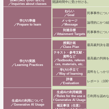
開講時間中に受け付ける。
／Inquiries about classes
ねらい
民事事件につ
／Goal
学びの準備
メッセージ
論理的にかつ
／Prepare to learn
／Message
到達目標
民事事件につ
／Attainment Targets
授業計画
最高裁判決を
／Class Plan
テキスト・参考文献・
資料など
最高裁の判例
／Textbooks, referen
学びの実践
ces, materials, etc.
／Learning Practices
学びの手立て
資料をしっか
／Way of learning
評価
レポート（100
／Evaluation
生成AIの利用範囲
／Rules for the use o
①利用を認めな
f Generative AI Usage
生成AIの利用について
／Generative AI Usage
補足事項（任意）