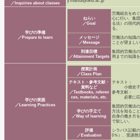
y.matsui@okiu.ac.jp
／Inquiries about classes
労働組合をめ
ねらい
心に行い、集
／Goal
る法）の現代
る。
学びの準備
／Prepare to learn
メッセージ
労働法の知識
／Message
ことが望まし
到達目標
集団的労働法
／Attainment Targets
用までの知識
授業計画
／Class Plan
テキスト・参考文献・
テキスト：
資料など
小畑史子ほか
／Textbooks, referen
参考文献：
ces, materials, etc.
必要に応じ
学びの実践
／Learning Practices
集団的労働法
学びの手立て
方法を知るこ
／Way of learning
自身の働き方
で欲しい。
評価
シラバス記載の
／Evaluation
0％）、受講態