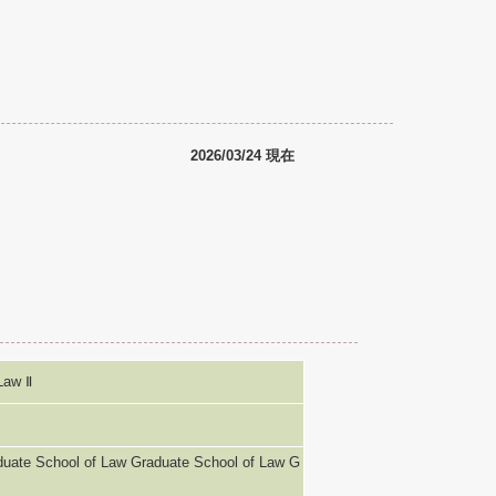
2026/03/24 現在
Law Ⅱ
ol of Law Graduate School of Law G