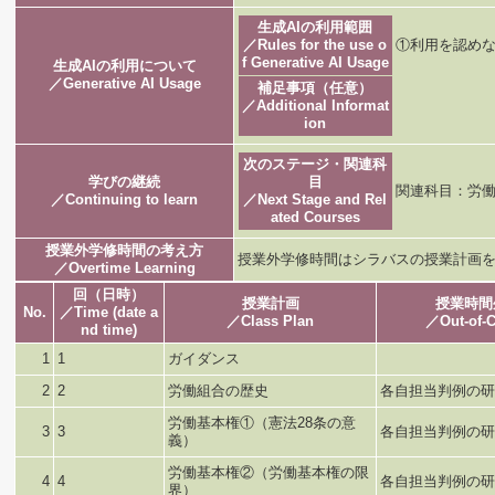
生成AIの利用範囲
／Rules for the use o
①利用を認めな
f Generative AI Usage
生成AIの利用について
／Generative AI Usage
補足事項（任意）
／Additional Informat
ion
次のステージ・関連科
学びの継続
目
関連科目：労働
／Continuing to learn
／Next Stage and Rel
ated Courses
授業外学修時間の考え方
授業外学修時間はシラバスの授業計画
／Overtime Learning
回（日時）
授業計画
授業時間
No.
／Time (date a
／Class Plan
／Out-of-C
nd time)
1
1
ガイダンス
2
2
労働組合の歴史
各自担当判例の研
労働基本権①（憲法28条の意
3
3
各自担当判例の研
義）
労働基本権②（労働基本権の限
4
4
各自担当判例の研
界）