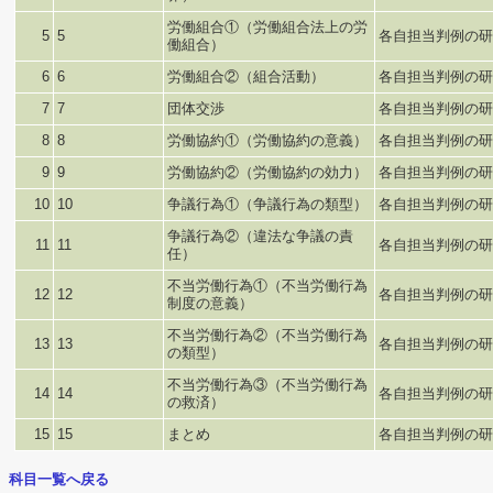
労働組合①（労働組合法上の労
5
5
各自担当判例の研
働組合）
6
6
労働組合②（組合活動）
各自担当判例の研
7
7
団体交渉
各自担当判例の研
8
8
労働協約①（労働協約の意義）
各自担当判例の研
9
9
労働協約②（労働協約の効力）
各自担当判例の研
10
10
争議行為①（争議行為の類型）
各自担当判例の研
争議行為②（違法な争議の責
11
11
各自担当判例の研
任）
不当労働行為①（不当労働行為
12
12
各自担当判例の研
制度の意義）
不当労働行為②（不当労働行為
13
13
各自担当判例の研
の類型）
不当労働行為③（不当労働行為
14
14
各自担当判例の研
の救済）
15
15
まとめ
各自担当判例の研
科目一覧へ戻る