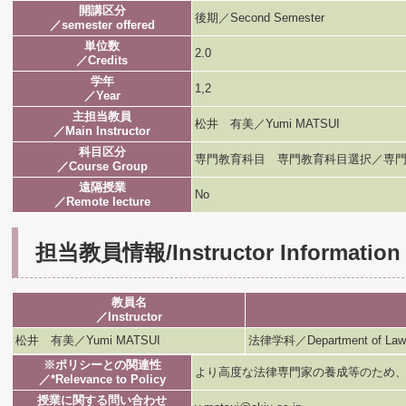
開講区分
後期／Second Semester
／semester offered
単位数
2.0
／Credits
学年
1,2
／Year
主担当教員
松井 有美／Yumi MATSUI
／Main Instructor
科目区分
専門教育科目 専門教育科目選択／専門
／Course Group
遠隔授業
No
／Remote lecture
担当教員情報/Instructor Information
教員名
／Instructor
松井 有美／Yumi MATSUI
法律学科／Department of Law
※ポリシーとの関連性
より高度な法律専門家の養成等のため
／*Relevance to Policy
授業に関する問い合わせ