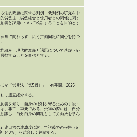
ぐる法的問題に関する判例・裁判例の研究を中
団的労働法（労働組合と使用者との関係に関す
的意義と課題について検討することを目的とす
の有無に関わらず、広く労働問題に関心を持つ
い。
の枠組み、現代的意義と課題について基礎〜応
を習得することを目標とする。
『労働法〔第5版〕』（有斐閣、2025）
て適宜紹介する。
の意義を知り、自身の権利を守るための手段・
とは、非常に重要である。受講の際には、自分
を意識し、自分自身の問題として労働法を学ん
到達目標の達成度に対して講義での報告（6
度（40％）を総合して判断する。